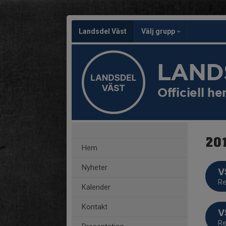
Landsdel Väst
Välj grupp
LAND
Officiell 
20
Hem
Nyheter
V
Re
Kalender
Kontakt
V
Re