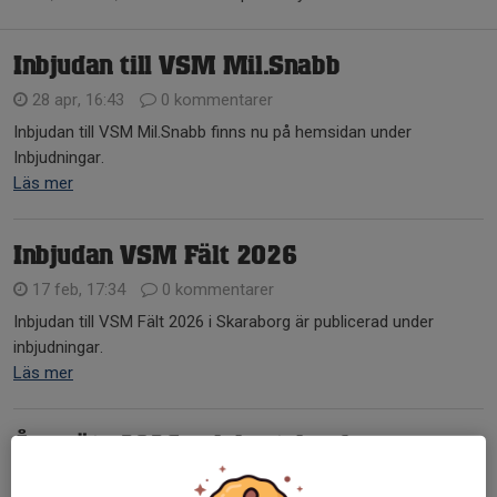
Inbjudan till VSM Mil.Snabb
28 apr, 16:43
0 kommentarer
Inbjudan till VSM Mil.Snabb finns nu på hemsidan under
Inbjudningar.
Läs mer
Inbjudan VSM Fält 2026
17 feb, 17:34
0 kommentarer
Inbjudan till VSM Fält 2026 i Skaraborg är publicerad under
inbjudningar.
Läs mer
Årsmöte 2026 och kretskonferans
17 feb, 17:31
0 kommentarer