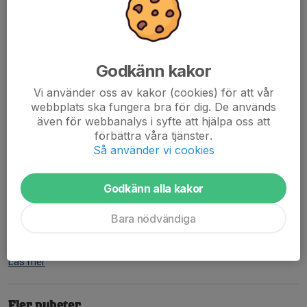
Årsmöte 2026 och Kretskonferans hölls i Skövde den 24/1.
Inbjudningar till årets tävlingar publiceras löpande.
Läs mer
Godkänn kakor
Sidorna med Vandringspriser är
Vi använder oss av kakor (cookies) för att vår
uppdaterade
webbplats ska fungera bra för dig. De används
även för webbanalys i syfte att hjälpa oss att
23 jan, 16:06
0 kommentarer
förbättra våra tjänster.
Sidor med vandringspris är uppdaterade.
Så använder vi cookies
Läs mer
Godkänn alla kakor
Inbjudan VSM Mil.Snabb
Bara nödvändiga
8 sep 2025
0 kommentarer
Inbjudan till årets Vsm mil.snabb finns på Krets.se
Läs mer
Fler nyheter