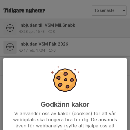
Tidigare nyheter
Inbjudan till VSM Mil.Snabb
28 apr, 16:43
0
Inbjudan VSM Fält 2026
17 feb, 17:34
0
Årsmöte 2026 och kretskonferans
17 feb, 17:31
0
Sidorna med Vandringspriser är uppdaterade
23 jan, 16:06
0
Inbjudan VSM Mil.Snabb
Godkänn kakor
8 sep 2025
0
Vi använder oss av kakor (cookies) för att vår
webbplats ska fungera bra för dig. De används
VSM Militär Snabbmatch
även för webbanalys i syfte att hjälpa oss att
21 aug 2025
0