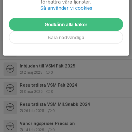
förbättra våra tjänster.
Så använder vi cookies
VSM Ban/Precision 2025
23 jun 2025
0
Godkänn alla kakor
VSM Fält
16 jun 2025
0
Bara nödvändiga
VSM PPC
2 maj 2025
0
Inbjudan till VSM Fält 2025
2 maj 2025
0
Resultatlista VSM Fält 2024
3 mar 2025
0
Resultatlista VSM Mil.Snabb 2024
26 feb 2025
0
Vandringspriser Precision
14 feb 2025
0