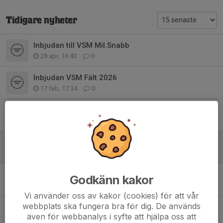
Tidigare nyheter
Inbjudan till VSM Mil.Snabb
28 apr, 16:43
0
Inbjudan VSM Fält 2026
17 feb, 17:34
0
Årsmöte 2026 och kretskonferans
17 feb, 17:31
0
Sidorna med Vandringspriser är uppdaterade
23 jan, 16:06
0
Inbjudan VSM Mil.Snabb
Godkänn kakor
8 sep 2025
0
Vi använder oss av kakor (cookies) för att vår
webbplats ska fungera bra för dig. De används
VSM Militär Snabbmatch
även för webbanalys i syfte att hjälpa oss att
21 aug 2025
0