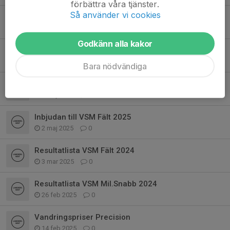
förbättra våra tjänster.
Så använder vi cookies
VSM Ban/Precision 2025
23 jun 2025
0
Godkänn alla kakor
VSM Fält
16 jun 2025
0
Bara nödvändiga
VSM PPC
2 maj 2025
0
Inbjudan till VSM Fält 2025
2 maj 2025
0
Resultatlista VSM Fält 2024
3 mar 2025
0
Resultatlista VSM Mil.Snabb 2024
26 feb 2025
0
Vandringspriser Precision
14 feb 2025
0